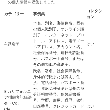
ーの個人情報を収集しました：
コレクシ
カテゴリー
事例集
ョン
本名、別名、郵便住所、固有
の個人識別子、オンライン識
別子、インターネット・プロ
トコル・アドレス、電子メー
A.識別子
はい
ルアドレス、アカウント名、
社会保障番号、運転免許証番
号、パスポート番号、または
その他類似の識別子。
氏名、署名、社会保障番号、
身体的特徴または説明、住
所、電話番号、パスポート番
号、運転免許証または州の身
B.カリフォルニ
分証明書番号、保険証書番
ア州顧客記録法
号、学歴、雇用、職歴、銀行
令（Cal.
口座番号、クレジットカード
はい
Civ.