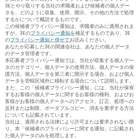
3Eとやり取りする当社の求職者および候補者の個人デー
タを、どのように収集、使用、開示、その他の方法で処理
するかについて概説するものです。
この候補者プライバシー通知は、求職者のみに適用されま
すが、3Eの
プライバシー通知を
補足するものであり、3E
の
プライバシー通知と併せて
お読みください。
あなたが応募した3Eの関連会社は、あなたの個人データ
のデータ管理者です。
本応募者プライバシー通知では、当社が収集する個人デー
タのカテゴリー、個人データの使用方法、個人データの保
護方法、個人データを第三者に開示する場合、および個人
データを管轄区域外に移転する場合について説明します。
また、この「候補者プライバシー通知」には、当社が保有
するお客様の個人データに関するお客様の権利、およびお
客様がお客様の個人データへのアクセス、訂正、処理への
反対または制限、ポータブルコピー、消去を要求する方法
についても記載されています。
当社は、適用される法律により許可または要求されない限
り、本「候補者のプライバシーに関する通知」に記載され
た個人データのみを処理します。