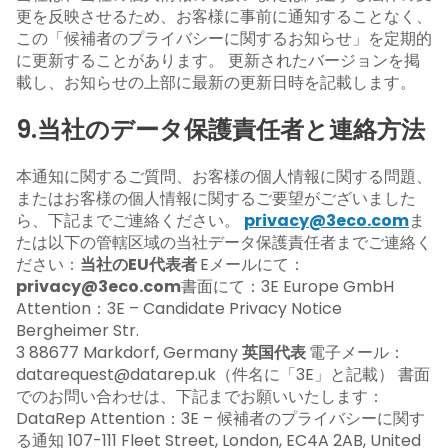
更を反映させるため、お客様に事前に通知することなく、
この「候補者のプライバシーに関するお知らせ」を定期的
に更新することがあります。 更新されたバージョンを掲
載し、お知らせの上部に最新の更新日時を記載します。
9.当社のデータ保護責任者と連絡方法
本通知に関するご質問、お客様の個人情報に関する問題、
またはお客様の個人情報に関するご要望がございました
ら、下記までご連絡ください。
privacy@3eco.com
ま
たは以下の管轄区域の当社データ保護責任者までご連絡く
ださい：
当社のEU代表者
Eメールにて：
privacy@3eco.com
書面にて：3E Europe GmbH
Attention：3E – Candidate Privacy Notice
Bergheimer Str.
3 88677 Markdorf, Germany
英国代表
電子メール：
datarequest@datarep.uk（件名に「3E」と記載） 書面
でのお問い合わせは、下記までお願いいたします：
DataRep Attention：3E – 候補者のプライバシーに関す
る通知 107-111 Fleet Street, London, EC4A 2AB, United