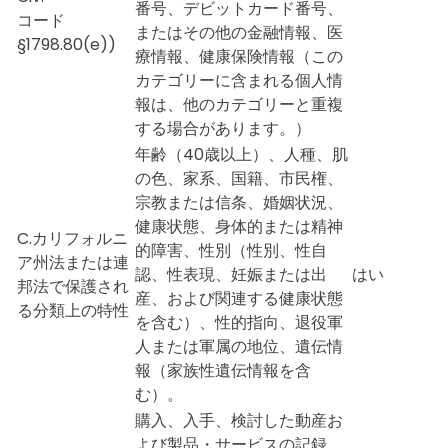
番号、デビットカード番号、
コード
またはその他の金融情報、医
§1798.80(e))
療情報、健康保険情報（この
カテゴリーに含まれる個人情
報は、他のカテゴリーと重複
する場合があります。）
年齢（40歳以上）、人種、肌
の色、家系、国籍、市民権、
宗教または信条、婚姻状況、
健康状態、身体的または精神
C.カリフォルニ
的障害、性別（性別、性自
ア州法または連
認、性表現、妊娠または出
はい
邦法で保護され
産、および関連する健康状態
る分類上の特性
を含む）、性的指向、退役軍
人または軍属の地位、遺伝情
報（家族性遺伝情報を含
む）。
購入、入手、検討した動産お
よび製品・サービスの記録、