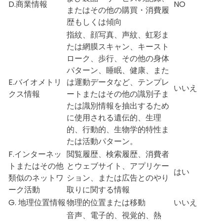
D.商業情報
NO
またはその他の購買・消費履
歴もしくは傾向
指紋、顔写真、声紋、虹彩ま
たは網膜スキャン、キースト
ローク、歩行、その他の身体
パターン、睡眠、健康、また
E.バイオメトリ
は運動データなど、テンプレ
いいえ
クス情報
ートまたはその他の識別子ま
たは識別情報を抽出するため
に使用される遺伝的、生理
的、行動的、生物学的特性ま
たは活動パターン。
F.インターネッ
閲覧履歴、検索履歴、消費者
トまたはその他
とウェブサイト、アプリケー
はい
類似のネットワ
ション、または広告とのやり
ーク活動
取りに関する情報
G. 地理位置情報
物理的位置または移動
いいえ
音声、電子的、視覚的、熱