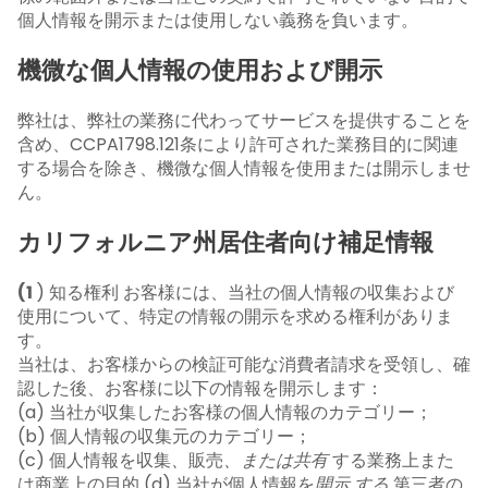
個人情報を開示または使用しない義務を負います。
機微な個人情報の使用および開示
弊社は、弊社の業務に代わってサービスを提供することを
含め、CCPA1798.121条により許可された業務目的に関連
する場合を除き、機微な個人情報を使用または開示しませ
ん。
カリフォルニア州居住者向け補足情報
(1
) 知る権利 お客様には、当社の個人情報の収集および
使用について、特定の情報の開示を求める権利がありま
す。
当社は、お客様からの検証可能な消費者請求を受領し、確
認した後、お客様に以下の情報を開示します：
(a) 当社が収集したお客様の個人情報のカテゴリー；
(b) 個人情報の収集元のカテゴリー；
(c) 個人情報を収集
、
販売
、または共有
する業務上また
は商業上の目的 (d) 当社が個人情報を
開示
する
第三者の