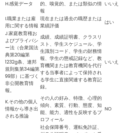
H.感覚データ
的、嗅覚的、または類似の情
いいえ
報
I.職業または雇
現在または過去の職歴または
はい
用に関する情報
業績評価
J.家庭教育権お
成績、成績証明書、クラスリ
よびプライバシ
スト、学生スケジュール、学
ー法（合衆国法
生識別コード、学生の財務情
典第20編第
報、学生の懲戒記録など、教
1232g条、連邦
いいえ
育機関または教育機関を代行
規則集第34編第
する当事者によって保持され
99部）に基づく
る学生に直接関連する教育記
非公開教育情
録。
報。
その人の好み、特徴、心理的
K.その他の個人
傾向、素質、行動、態度、知
情報から導き出
NO
能、能力、適性を反映するプ
される推論
ロフィール
社会保障番号、運転免許証、