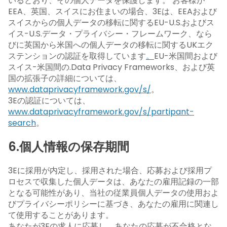
いるとおり、その個人データを保護します。 お客様が
EEA、英国、スイスにお住まいの場合、3Eは、EEAおよび
スイスからの個人データの移転に関するEU-U.S.およびス
イス-U.S.データ・プライバシー・フレームワーク、なら
びに英国から米国への個人データの移転に関するUKエク
ステンションの認証を取得しています
。
EU-米国間および
スイス-米国間の.Data Privacy Frameworks、および英
国の拡張子の詳細については、
www.dataprivacyframework.gov/s/
。
3Eの認証については、
www.dataprivacyframework.gov/s/partipant-
search
。
6.個人情報の保存期間
3Eに採用が内定し、採用された場合、応募および採用プ
ロセスで収集した個人データは、あなたの雇用記録の一部
となる可能性があり、当社の従業員個人データの使用およ
びプライバシーポリシーに基づき、あなたの雇用に関連し
て使用することがあります。
あなたが3Eの求人に応募し、あなたの応募が不合格とな