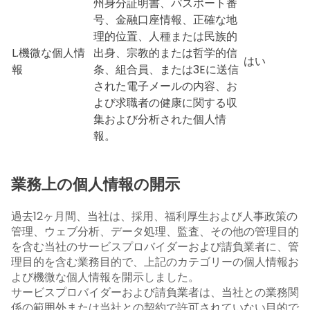
州身分証明書、パスポート番
号、金融口座情報、正確な地
理的位置、人種または民族的
L.機微な個人情
出身、宗教的または哲学的信
はい
報
条、組合員、または3Eに送信
された電子メールの内容、お
よび求職者の健康に関する収
集および分析された個人情
報。
業務上の個人情報の開示
過去12ヶ月間、当社は、採用、福利厚生および人事政策の
管理、ウェブ分析、データ処理、監査、その他の管理目的
を含む当社のサービスプロバイダーおよび請負業者に、管
理目的を含む業務目的で、上記のカテゴリーの個人情報お
よび機微な個人情報を開示しました。
サービスプロバイダーおよび請負業者は、当社との業務関
係の範囲外または当社との契約で許可されていない目的で