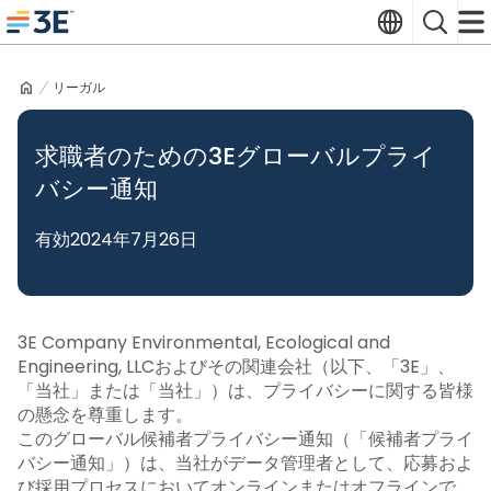
Skip
Translate
Search
to
3E home
content
リーガル
求職者のための3Eグローバルプライ
バシー通知
有効2024年7月26日
3E Company Environmental, Ecological and
Engineering, LLCおよびその関連会社（以下、「3E」、
「当社」または「当社」）は、プライバシーに関する皆様
の懸念を尊重します。
このグローバル候補者プライバシー通知（「候補者プライ
バシー通知」）は、当社がデータ管理者として、応募およ
び採用プロセスにおいてオンラインまたはオフラインで