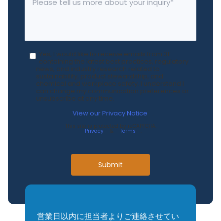
Yes, I would like to receive emails from 3E
containing the latest best practices, regulatory
news, and industry research related to
sustainability, product stewardship, and
chemical and workplace safety. I understand I
can change my communication preferences or
unsubscribe at any time.
View our Privacy Notice
.
This site is protected by reCAPTCHA.
Privacy
&
Terms
.
Submit
営業日以内に担当者よりご連絡させてい