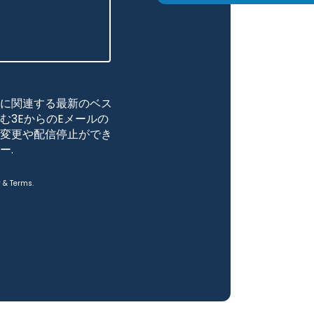
に関連する最新のベス
む3EからのEメールの
変更や配信停止ができ
ー
.
y
&
Terms
.