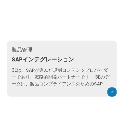
SAPインテグレーション
製品管理
SAPインテグレーション
3Eは、SAPが選んだ規制コンテンツプロバイダ
ーであり、戦略的開発パートナーです。 3Eのデ
ータは、製品コンプライアンスのためのSAP
EHSとS/4HANAのフルパワーを引き出し、SDS
のオーサリング、危険物分類、市場性を自動化
し、リアルタイムの法規制コンプライアンスと
意思決定を可能にします。
見る