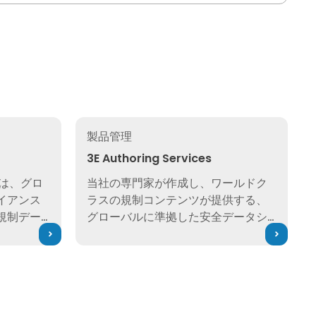
3E Authoring Services
製品管理
3E Authoring Services
alsは、グロ
当社の専門家が作成し、ワールドク
イアンス
ラスの規制コンテンツが提供する、
規制デー
グローバルに準拠した安全データシ
とで、リ
ート（SDS）で、主要なグローバル
応を加速
市場への障壁を減らし、プロダクト
見る
スチュワードシップを達成しましょ
う。