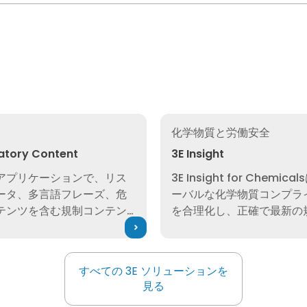
ory Content
3E Insight
化学物質と労働安全
atory Content
3E Insight
アプリケーションで、リス
3E Insight for Chemic
ータ、多言語フレーズ、危
ーバルな化学物質コンプラ
テンツを含む規制コンテン
を合理化し、正確で最新の
ームレスなアクセスをユー
タと分析結果を提供するこ
供するように設計された強
スクを軽減し、市場への対
ルを使用して、コンプライ
すべての 3E ソリューションを
します。
すべての 3E ソリューションを
合理化します。
見る