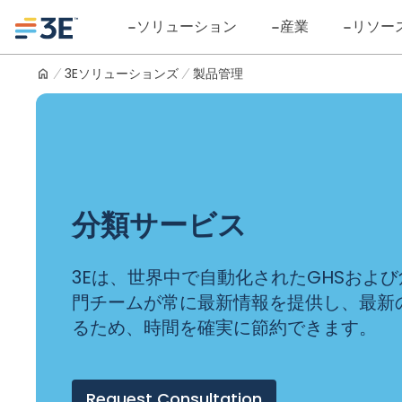
Skip
Logo
ソリューション
産業
リソー
to
content
3Eソリューションズ
製品管理
分類サービス
3Eは、世界中で自動化されたGHSおよ
門チームが常に最新情報を提供し、最新
るため、時間を確実に節約できます。
Request Consultation