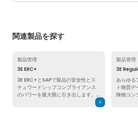
関連製品を探す
3E ERC+
3E Regulat
製品管理
製品管理
3E ERC+
3E Regul
3E ERC+とSAPで製品の安全性とス
あらゆる
チュワードシップコンプライアンス
ト物質デ
のパワーを最大限に引き出します。
険物コン
SDSの作成と発行、市場および危険
ツへのシ
物アセスメントの実施、Poison
ザーに提
Centreへの通知など。
力なツー
アンスを