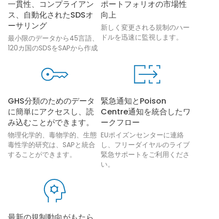
一貫性、コンプライアン
ポートフォリオの市場性
ス、自動化されたSDSオ
向上
ーサリング
新しく変更される規制のハー
ドルを迅速に監視します。
最小限のデータから45言語、
120カ国のSDSをSAPから作成
GHS分類のためのデータ
緊急通知とPoison
に簡単にアクセスし、読
Centre通知を統合したワ
み込むことができます。
ークフロー
物理化学的、毒物学的、生態
EUポイズンセンターに連絡
毒性学的研究は、SAPと統合
し、フリーダイヤルのライブ
することができます。
緊急サポートをご利用くださ
い。
最新の規制動向がもたら