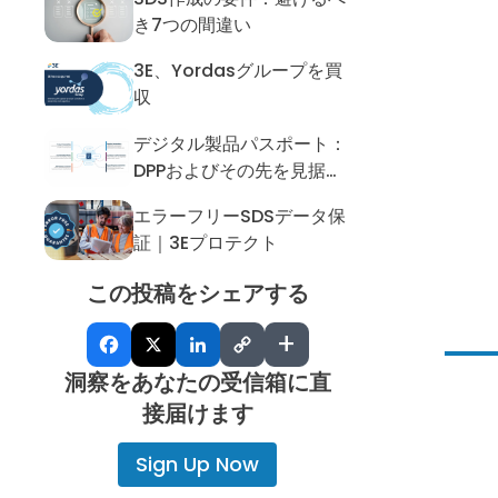
SDS作成の要件：避けるべき7つの間
き7つの間違い
3E、Yordasグループを買
3E、Yordasグループを買収
収
デジタル製品パスポート：
デジタル製品パスポート：DPPおよ
DPPおよびその先を見据え
たデータ整備の実現
エラーフリーSDSデータ保
エラーフリーSDSデータ保証｜3Eプ
証｜3Eプロテクト
この投稿をシェアする
+
洞察をあなたの受信箱に直
接届けます
Sign Up Now