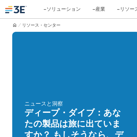
Skip
Logo
ソリューション
産業
リソー
to
content
リソース・センター
ニュースと洞察
ディープ・ダイブ：あな
たの製品は旅に出ていま
すか？ もしそうなら、デ