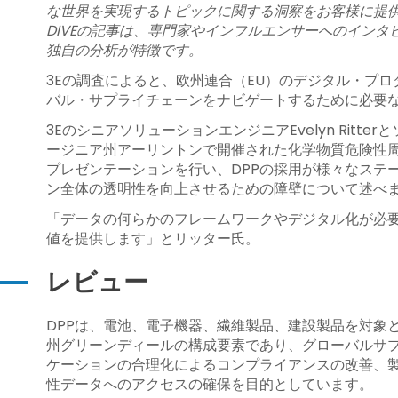
な世界を実現するトピックに関する洞察をお客様に提供す
違い
DIVEの記事は、専門家やインフルエンサーへのインタ
独自の分析が特徴です。
3Eの調査によると、欧州連合（EU）のデジタル・プロ
バル・サプライチェーンをナビゲートするために必要
3EのシニアソリューションエンジニアEvelyn Ritter
びその先を見据えたデータ整備の実現
ージニア州アーリントンで開催された化学物質危険性周知協
プレゼンテーションを行い、DPPの採用が様々なステ
ン全体の透明性を向上させるための障壁について述べ
ロテクト
「データの何らかのフレームワークやデジタル化が必
値を提供します」とリッター氏。
レビュー
DPPは、電池、電子機器、繊維製品、建設製品を対象とす
州グリーンディールの構成要素であり、グローバルサ
ケーションの合理化によるコンプライアンスの改善、
性データへのアクセスの確保を目的としています。