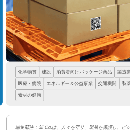
化学物質
建設
消費者向けパッケージ商品
製造
医療・病院
エネルギー＆公益事業
交通機関
製
素材の健康
編集部注：3E Co.は、人々を守り、製品を保護し、