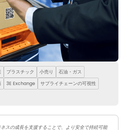
業
プラスチック
小売り
石油・ガス
薬
3E Exchange
サプライチェーンの可視性
ビジネスの成長を支援することで、より安全で持続可能