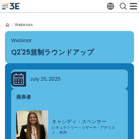
Skip
Translate
Search
to
3E home
content
Webinars
Webinar
Q2'25規制ラウンドアップ
July 25, 2025
発表者
キャシディ・スペンサー
レギュラトリー・リサーチ・アナリス
ト、米州