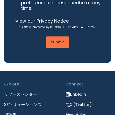
preferences or unsubscribe at any
time.
View our Privacy Notice
.
This site is protected by reCAPTCHA.
Privacy
&
Terms
.
Submit
Explore
Connect
リソースセンター
LinkedIn
3Eソリューションズ
X (Twitter)
用語集
Youtube