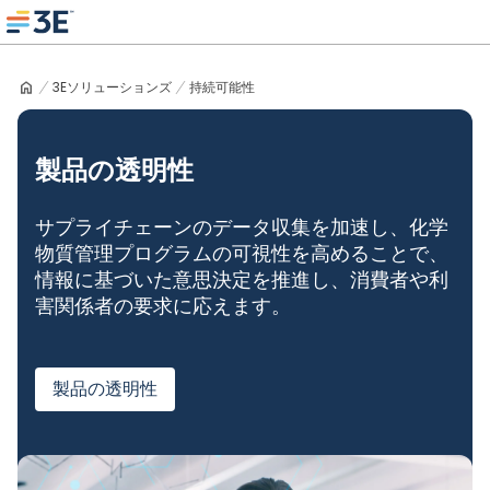
Skip
to
3E home
content
3Eソリューションズ
持続可能性
製品の透明性
サプライチェーンのデータ収集を加速し、化学
物質管理プログラムの可視性を高めることで、
情報に基づいた意思決定を推進し、消費者や利
害関係者の要求に応えます。
製品の透明性