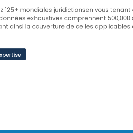
ez
12
5+
mondiales
juridictions
en vous tenant
 données exhaustives comprennent
500,000
nt ainsi la couverture
de
celles
applicables
xpertise