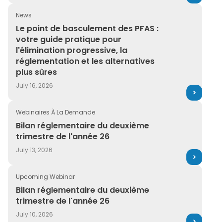
Vente au détail
Domaines de solutions
News
Énergie et services publics
Le point de basculement des PFAS : votre guide pratique
Le point de basculement des PFAS :
Étude de cas
votre guide pratique pour
l'élimination progressive, la
Event
réglementation et les alternatives
Glossary
plus sûres
July 16, 2026
Guide
Livre blanc
Webinaires À La Demande
Bilan réglementaire du deuxième trimestre de l'année 
Bilan réglementaire du deuxième
Livre électronique
trimestre de l'année 26
Rapport
July 13, 2026
Solutions
Upcoming Webinar
Bilan réglementaire du deuxième trimestre de l'année 
Upcoming Webinar
Bilan réglementaire du deuxième
trimestre de l'année 26
Webinaires à la demande
July 10, 2026