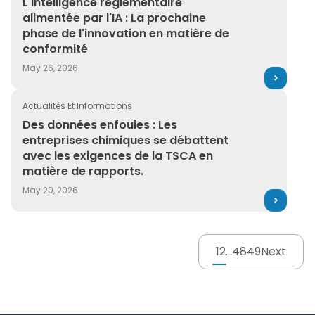
L'intelligence réglementaire
alimentée par l'IA : La prochaine
phase de l'innovation en matière de
conformité
May 26, 2026
Actualités Et Informations
Des données enfouies : Les entreprises chimiques se d
Des données enfouies : Les
entreprises chimiques se débattent
avec les exigences de la TSCA en
matière de rapports.
May 20, 2026
1
2
…
48
49
Next