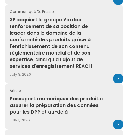
WebPage
Communiqué De Presse
3E acquiert le groupe Yordas : renforcement de sa posi
3E acquiert le groupe Yordas :
renforcement de sa position de
leader dans le domaine de la
conformité des produits grâce à
l'enrichissement de son contenu
réglementaire mondial et de son
expertise, ainsi qu'à l'ajout de
services d'enregistrement REACH
July 9, 2026
Article
Passeports numériques des produits : assurer la prépa
Passeports numériques des produits :
assurer la préparation des données
pour les DPP et au-delà
July 1, 2026