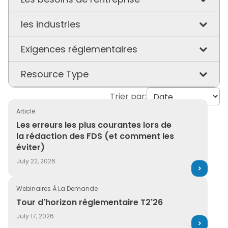
Durabilité
les industries
Gestion des produits
Biens de consommation emballés
Exigences réglementaires
Sécurité chimique et sur le lieu de travail
Chimie
California Prop 65
Resource Type
Visibilité de la chaîne
Construction
EU PCN
d'approvisionnement
Trier par:
Actualités de l'entreprise
Fabrication
PFAS
Article
Actualités et informations
Les erreurs les plus courantes lors de la rédaction des
Les erreurs les plus courantes lors de
Pharmaceutique
REACH
la rédaction des FDS (et comment les
Article
éviter)
Plastiques
SGH
bloguer
July 22, 2026
Pétrole et Gaz
TSCA
Capacités
Santé et hôpitaux
Webinaires À La Demande
UFLPA
Tour d'horizon réglementaire T2'26
Communiqué de presse
Tour d'horizon réglementaire T2'26
Transport
July 17, 2026
Des produits