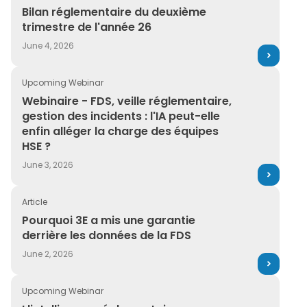
Bilan réglementaire du deuxième trimestre de l'année 
Bilan réglementaire du deuxième
trimestre de l'année 26
June 4, 2026
Upcoming Webinar
Webinaire - FDS, veille réglementaire, gestion des incide
Webinaire - FDS, veille réglementaire,
gestion des incidents : l'IA peut-elle
enfin alléger la charge des équipes
HSE ?
June 3, 2026
Article
Pourquoi 3E a mis une garantie derrière les données de
Pourquoi 3E a mis une garantie
derrière les données de la FDS
June 2, 2026
Upcoming Webinar
L'intelligence réglementaire alimentée par l'IA : La pr