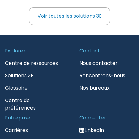
d’approvisionnement : suivi en temps réel,
informations pilotées par l’IA et intégration
Voir toutes les solutions 3E
Voir toutes les solutions 3E
transparente pour une efficacité inégalée.
Explorer
Contact
Centre de ressources
Nous contacter
Solutions 3E
Rencontrons-nous
Glossaire
Nos bureaux
Centre de
préférences
Entreprise
Connecter
Carrières
LinkedIn