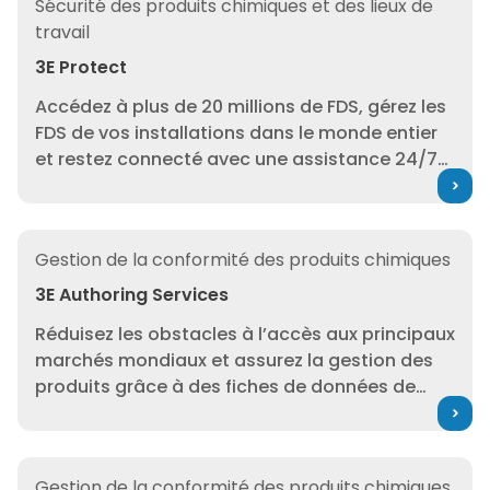
Sécurité des produits chimiques et des lieux de
experts en réglementation.
travail
3E Protect
Accédez à plus de 20 millions de FDS, gérez les
FDS de vos installations dans le monde entier
et restez connecté avec une assistance 24/7
en cas d’urgence.
3E Authoring Services
Gestion de la conformité des produits chimiques
3E Authoring Services
Réduisez les obstacles à l’accès aux principaux
marchés mondiaux et assurez la gestion des
produits grâce à des fiches de données de
sécurité (FDS) conformes à l’échelle mondiale,
générées par nos experts et alimentées par un
contenu réglementaire de classe mondiale.
3E Generate
Gestion de la conformité des produits chimiques