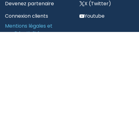
Devenez partenaire
X (Twitter)
Connexion clients
Youtube
Mentions légales et
confidentialité
Juridique
Privacy Policy
Conditions d’utilisation
de 3E
Code de conduite des
Fournisseurs 3E
Politique de citation
de 3E
Se désinscrire