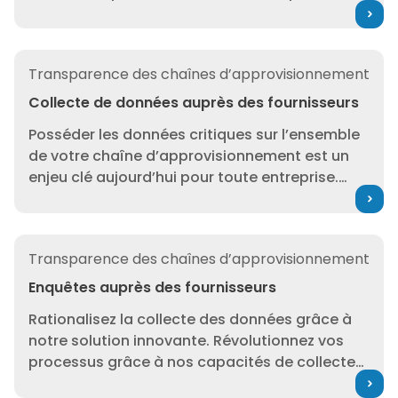
la fois dans les relations avec vos fournisseurs
et en termes de conformité, grâce aux services
de gestion de données de 3E.
Collecte de données auprès des fournisseurs
Transparence des chaînes d’approvisionnement
Collecte de données auprès des fournisseurs
Posséder les données critiques sur l’ensemble
de votre chaîne d’approvisionnement est un
enjeu clé aujourd’hui pour toute entreprise.
Optimisez la collecte des données auprès de
vos fournisseurs en vous appuyant sur les
services, la technologie et l’expertise de 3E.
Enquêtes auprès des fournisseurs
Transparence des chaînes d’approvisionnement
Enquêtes auprès des fournisseurs
Rationalisez la collecte des données grâce à
notre solution innovante. Révolutionnez vos
processus grâce à nos capacités de collecte
de données de pointe sur la chaîne