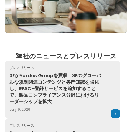
3E社のニュースとプレスリリース
プレスリリース
3EがYordas Groupを買収：3Eのグローバルな規
3EがYordas Groupを買収：3Eのグローバ
ルな規制関連コンテンツと専門知識を強化
し、REACH登録サービスを追加すること
で、製品コンプライアンス分野におけるリ
ーダーシップを拡大
July 9, 2026
プレスリリース
3E Named AI-Based Compliance Solution of the Year in