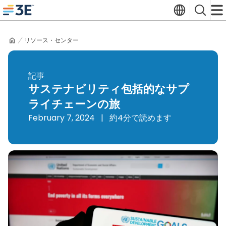
Skip
Translate
Search
to
3E home
content
リソース・センター
記事
サステナビリティ包括的なサプ
ライチェーンの旅
February 7, 2024
|
約4分で読めます