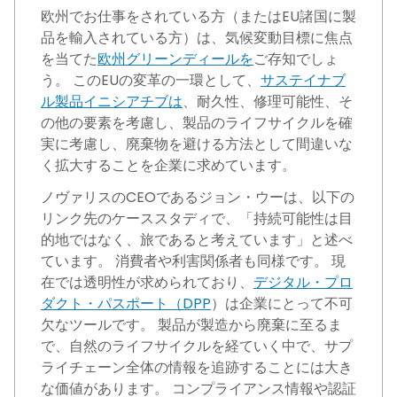
欧州でお仕事をされている方（またはEU諸国に製
品を輸入されている方）は、気候変動目標に焦点
を当てた
欧州グリーンディールを
ご存知でしょ
う。 このEUの変革の一環として、
サステイナブ
ル製品イニシアチブは
、耐久性、修理可能性、そ
の他の要素を考慮し、製品のライフサイクルを確
実に考慮し、廃棄物を避ける方法として間違いな
く拡大することを企業に求めています。
ノヴァリスのCEOであるジョン・ウーは、以下の
リンク先のケーススタディで、「持続可能性は目
的地ではなく、旅であると考えています」と述べ
ています。 消費者や利害関係者も同様です。 現
在では透明性が求められており、
デジタル・プロ
ダクト・パスポート（DPP
）は企業にとって不可
欠なツールです。 製品が製造から廃棄に至るま
で、自然のライフサイクルを経ていく中で、サプ
ライチェーン全体の情報を追跡することには大き
な価値があります。 コンプライアンス情報や認証