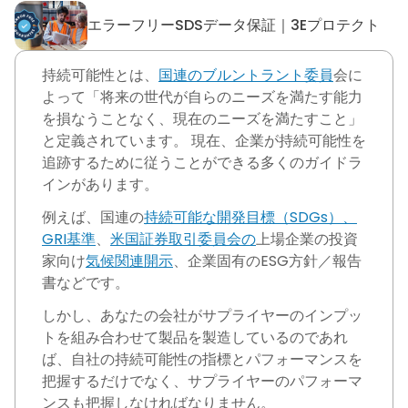
エラーフリーSDSデータ保証｜3Eプロテクト
エラーフリーSDSデータ保証｜
持続可能性とは、
国連のブルントラント委員
会に
よって「将来の世代が自らのニーズを満たす能力
を損なうことなく、現在のニーズを満たすこと」
と定義されています。 現在、企業が持続可能性を
追跡するために従うことができる多くのガイドラ
インがあります。
例えば、国連の
持続可能な開発目標（SDGs）、
GRI基準
、
米国証券取引委員会の
上場企業の投資
家向け
気候関連開示
、企業固有のESG方針／報告
書などです。
しかし、あなたの会社がサプライヤーのインプッ
トを組み合わせて製品を製造しているのであれ
ば、自社の持続可能性の指標とパフォーマンスを
把握するだけでなく、サプライヤーのパフォーマ
ンスも把握しなければなりません。