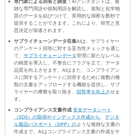
専門家による回答と調査：
AIアシスタントは、複
雑な専門用語や規制用語を解読し、規制と化学物
質のデータを結びつけて、実用的な洞察を数秒で
提供することができます。これにより、研究と意
思決定が加速されます。
サプライチェーンデータ収集
AIは、サプライヤー
のアンケート回答に対する妥当性チェックを通じ
て、
サプライチェーンデータ
管理に新たなレベル
の精度を導入し、不整合にフラグを立て、データ
品質を向上させます。AIはまた、コンプライアン
スに関するアンケートに回答するために複数の種
類の文書をアップロードする機能を提供し、サプ
ライヤーの摩擦を取り除き、
回答率を向上さ
せま
す。
コンプライアンス文書作成
安全データシート
（SDS）の取得やインデックス作成から
、
デジタ
ル製品パスポート（DPP）の
ような複雑な文書の
作成まで、AIはコンプライアンス文書の作成をサ