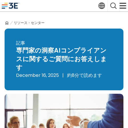
Skip
Translate
Search
to
3E home
content
リソース・センター
記事
専門家の洞察AIコンプライアン
スに関するご質問にお答えしま
す
December 16, 2025
|
約8分で読めます