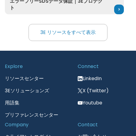
エラーフリーSDSデータ保証｜3Eプロテク
ト
3E リソースをすべて表示
3E リソースをすべて表示
Explore
Connect
リソースセンター
LinkedIn
3Eソリューションズ
X (Twitter)
用語集
Youtube
プリファレンスセンター
Company
Contact