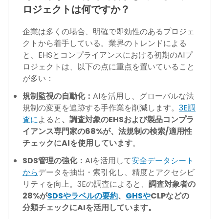
ロジェクトは何ですか？
企業は多くの場合、明確で即効性のあるプロジェ
クトから着手している。業界のトレンドによる
と、EHSとコンプライアンスにおける初期のAIプ
ロジェクトは、以下の点に重点を置いていること
が多い：
規制監視の自動化：
AIを活用し、グローバルな法
規制の変更を追跡する手作業を削減します。
3E調
査に
よると
、調査対象のEHSおよび製品コンプラ
イアンス専門家の68%が、法規制の検索/適用性
チェックにAIを使用しています
。
SDS管理の強化：
AIを活用して
安全データシート
から
データを抽出・索引化し、精度とアクセシビ
リティを向上。3Eの調査によると、
調査対象者の
28%が
SDSやラベルの要約
、
GHSや
CLPなどの
分類チェックにAIを活用しています。