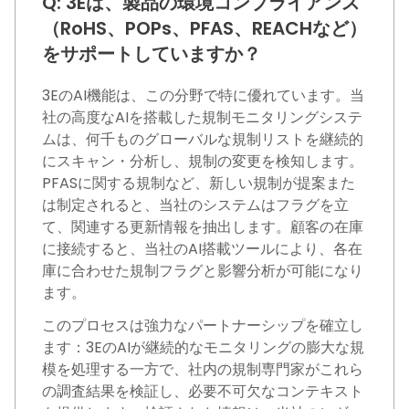
Q: 3Eは、製品の環境コンプライアンス
（RoHS、POPs、PFAS、REACHなど）
をサポートしていますか？
3EのAI機能は、この分野で特に優れています。当
社の高度なAIを搭載した規制モニタリングシステ
ムは、何千ものグローバルな規制リストを継続的
にスキャン・分析し、規制の変更を検知します。
PFASに関する規制など、新しい規制が提案また
は制定されると、当社のシステムはフラグを立
て、関連する更新情報を抽出します。顧客の在庫
に接続すると、当社のAI搭載ツールにより、各在
庫に合わせた規制フラグと影響分析が可能になり
ます。
このプロセスは強力なパートナーシップを確立し
ます：3EのAIが継続的なモニタリングの膨大な規
模を処理する一方で、社内の規制専門家がこれら
の調査結果を検証し、必要不可欠なコンテキスト