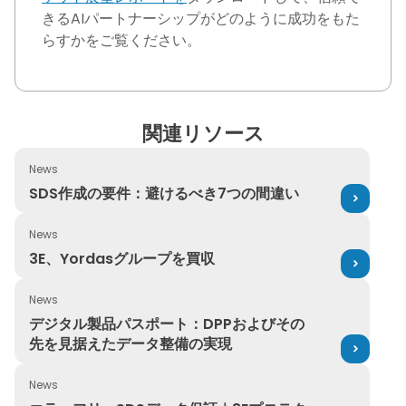
きるAIパートナーシップがどのように成功をもた
らすかをご覧ください。
関連リソース
News
SDS作成の要件：避けるべき7つの間違い
SDS作成の要件：避けるべき7つの間違い
News
3E、Yordasグループを買収
3E、Yordasグループを買収
News
デジタル製品パスポート：DPPおよびその先を見据えたデ
デジタル製品パスポート：DPPおよびその
先を見据えたデータ整備の実現
News
エラーフリーSDSデータ保証｜3Eプロテクト