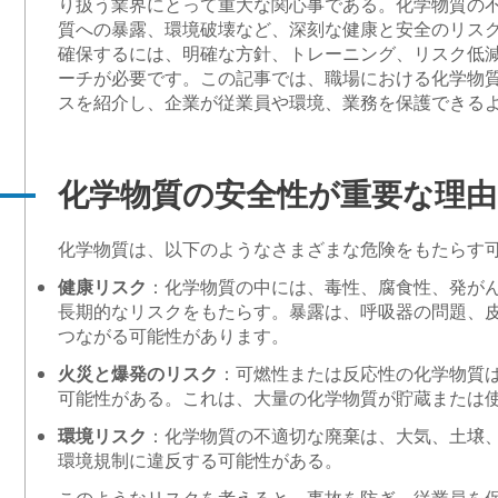
り扱う業界にとって重大な関心事である。化学物質の
質への暴露、環境破壊など、深刻な健康と安全のリス
確保するには、明確な方針、トレーニング、リスク低
ーチが必要です。この記事では、職場における化学物
スを紹介し、企業が従業員や環境、業務を保護できる
びその先を見据えたデータ整備の実現
化学物質の安全性が重要な理由
ロテクト
化学物質は、以下のようなさまざまな危険をもたらす
健康リスク
：化学物質の中には、毒性、腐食性、発が
長期的なリスクをもたらす。暴露は、呼吸器の問題、
つながる可能性があります。
火災と爆発のリスク
：可燃性または反応性の化学物質
可能性がある。これは、大量の化学物質が貯蔵または
環境リスク
：化学物質の不適切な廃棄は、大気、土壌
環境規制に違反する可能性がある。