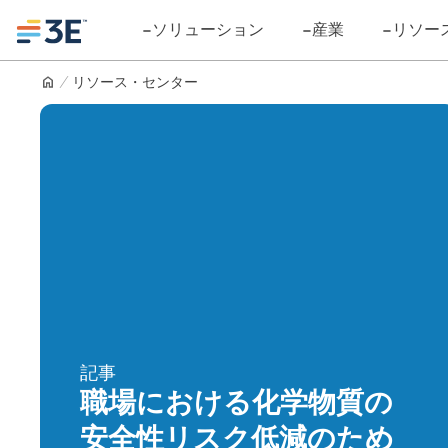
Skip
Logo
ソリューション
産業
リソー
to
content
リソース・センター
記事
職場における化学物質の
安全性リスク低減のため