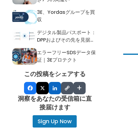
3E、Yordasグループを買
3E、Yordasグループを買収
収
デジタル製品パスポート：
デジタル製品パスポート：DPPおよ
DPPおよびその先を見据え
たデータ整備の実現
エラーフリーSDSデータ保
エラーフリーSDSデータ保証｜3Eプ
証｜3Eプロテクト
この投稿をシェアする
+
洞察をあなたの受信箱に直
接届けます
Sign Up Now