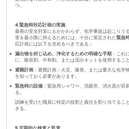
つ。
4.緊急時対応計画の実施
最善の安全対策にもかかわらず、化学事故は起こりう
害を最小限に抑えるためには、十分に策定された
緊急
応計画には以下を含めるべきである：
漏出物を封じ込め、浄化するための明確な手順
：これ
に、吸収剤、中和剤、または流出キットを使用するこ
避難計画
：避難計画：火災、爆発、または重大な化学
を知っておく必要があります。
緊急時の設備
：緊急用シャワー、洗眼所、消火器が容
る。
訓練を受けた職員に特定の役割と責任を割り当てるこ
きる。
5.定期的な検査と監査