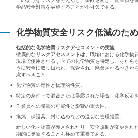
このようなリスクを考えると、事故を防ぎ、従業員を
学品安全対策を実施することが不可欠である。
化学物質安全リスク低減のた
包括的な化学物質リスクアセスメントの実施
徹底的な
リスクアセスメントは
、職場における化学物
現場で使用されるすべての化学物質を特定し、それら
うに安全に取り扱われ、保管され、廃棄されるべきか
慮すべきこと
化学物質の毒性と物理的性質。
特定の条件下で混合または暴露された場合、化学反応
作業員への曝露の可能性と影響の重大性。
換気、保護具、封じ込めなどの適切な管理措置。
新しい化学物質が導入されたり、安全規制が変更され
期的に更新することも極めて重要である。