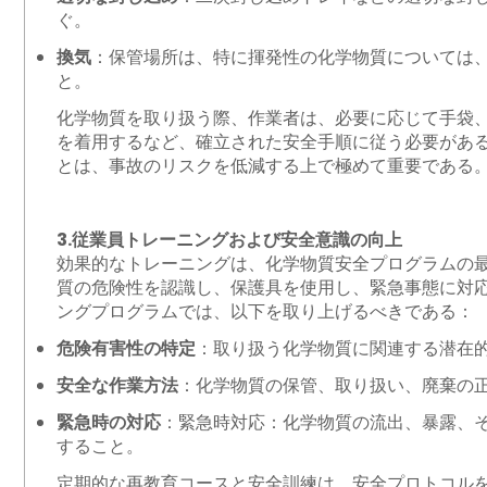
ぐ。
換気
：保管場所は、特に揮発性の化学物質については
と。
化学物質を取り扱う際、作業者は、必要に応じて手袋
を着用するなど、確立された安全手順に従う必要があ
とは、事故のリスクを低減する上で極めて重要である
3.従業員トレーニングおよび安全意識の向上
効果的なトレーニングは、化学物質安全プログラムの
質の危険性を認識し、保護具を使用し、緊急事態に対
ングプログラムでは、以下を取り上げるべきである：
危険有害性の特定
：取り扱う化学物質に関連する潜在
安全な作業方法
：化学物質の保管、取り扱い、廃棄の
緊急時の対応
：緊急時対応：化学物質の流出、暴露、
すること。
定期的な再教育コースと安全訓練は、安全プロトコル