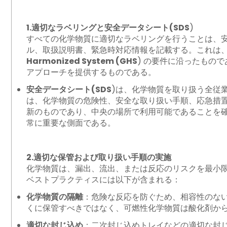
1.適切なラベリングと安全データシート(SDS
)
すべての化学物質に適切なラベリングを行うことは、
ル、取扱説明書、緊急時対応情報を記載する。これは
Harmonized System (GHS
) の要件に沿ったもの
アプローチを提供するものである。
安全データシート(SDS
)は、化学物質を取り扱う全従
は、化学物質の危険性、安全な取り扱い手順、応急措置
新のものであり、中央の場所で利用可能であることを確
常に重要な側面である。
2.適切な保管および取り扱い手順の実施
化学物質は、漏出、流出、または反応のリスクを最小
ベストプラクティスには以下が含まれる：
化学物質の隔離
：危険な反応を防ぐため、相容性のな
くに保管すべきではなく、可燃性化学物質は酸化剤か
適切な封じ込め
：二次封じ込めトレイなどの適切な封