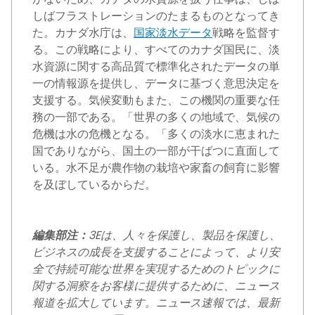
しばフラストレーションのたまるものとなってき
た。カナダ水庁は、
国家淡水データ
戦略を監督す
る。この戦略により、すべてのカナダ国民に、淡
水資源に関する高品質で標準化されたデータの単
一の情報源を提供し、データに基づく意思決定を
支援する。気候変動もまた、この機関の重要な任
務の一部である。「世界の多くの地域で、気候の
危機は水の危機となる。「多くの淡水に恵まれた
国でありながら、国土の一部が干ばつに直面して
いる。水不足が農作物の栽培や家畜の飼育に影響
を及ぼしているからだ。
編集部注：
3Eは、人々を保護し、製品を保護し、
ビジネスの成長を支援することによって、より安
全で持続可能な世界を実現するためのトピックに
関する洞察をお客様に提供するために、ニュース
報道を拡大しています。ニュース速報では、最新