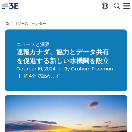
Skip
Translate
Search
to
3E home
content
リソース・センター
ニュースと洞察
速報カナダ、協力とデータ共有
を促進する新しい水機関を設立
October 16, 2024
|
By Graham Freeman
|
約4分で読めます