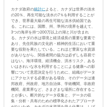
カナダ政府の
統計に
よると、カナダは世界の淡水
の20％、再生可能な淡水の7％を利用することが
でき、世界最大級の再生可能な淡水供給国であ
る。これには、国際、州、準州の境界を越えて、
3つの海岸を持つ200万以上の湖と川が含まれ
る。カナダの水は環境と経済成長の重要な要素で
あり、先住民族の文化的・精神的生活において重
要な役割を果たしている。これほど豊富な水資源
がありながら、関係者間の協力は必ずしも容易で
はない。海洋環境、経済機会、洪水リスク、ある
いはきれいな水を利用することによる健康への影
響について意思決定を行うために、組織がデータ
にアクセスする必要がある場合、そのデータは連
邦政府、州政府、地方自治体、学術機関、非政府
機関、産業界など、さまざまな場所に存在するこ
とが多い。断片的なデータ収集と、データの収
集・分析・共有のための標準化されたアプローチ
がないため、カナダの水資源を扱う仕事は、しば