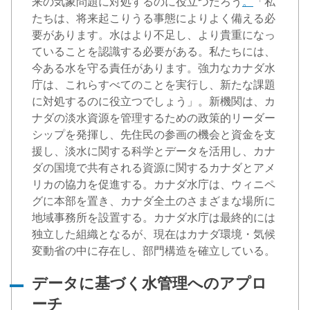
来の気象問題に対処するのに役立つだろう
。
「私
たちは、将来起こりうる事態によりよく備える必
要があります。水はより不足し、より貴重になっ
ていることを認識する必要がある。私たちには、
今ある水を守る責任があります。強力なカナダ水
庁は、これらすべてのことを実行し、新たな課題
に対処するのに役立つでしょう」。新機関は、カ
ナダの淡水資源を管理するための政策的リーダー
シップを発揮し、先住民の参画の機会と資金を支
援し、淡水に関する科学とデータを活用し、カナ
ダの国境で共有される資源に関するカナダとアメ
リカの協力を促進する。カナダ水庁は、ウィニペ
グに本部を置き、カナダ全土のさまざまな場所に
地域事務所を設置する。カナダ水庁は最終的には
独立した組織となるが、現在はカナダ環境・気候
変動省の中に存在し、部門構造を確立している。
データに基づく水管理へのアプロ
ーチ