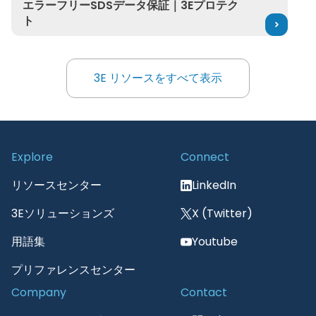
エラーフリーSDSデータ保証｜3Eプロテク
ト
3E リソースをすべて表示
3E リソースをすべて表示
Explore
Connect
リソースセンター
LinkedIn
3Eソリューションズ
X (Twitter)
用語集
Youtube
プリファレンスセンター
Company
Contact