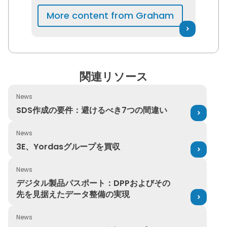
has been a content and
More content from Graham
technical writer in the
technology industry for more
than a decade. He has also
worked as a professor and
lecturer at Queen’s University,
関連リソース
the University of Toronto, and
George Brown College.
News
SDS作成の要件：避けるべき7つの間違い
SDS作成の要件：避けるべき7つの間違い
News
3E、Yordasグループを買収
3E、Yordasグループを買収
News
デジタル製品パスポート：DPPおよびその先を見据えたデ
デジタル製品パスポート：DPPおよびその
先を見据えたデータ整備の実現
News
エラーフリーSDSデータ保証｜3Eプロテクト