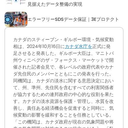
デジタル製品パスポート：DP
見据えたデータ整備の実現
エラーフリーSDSデータ保証｜3Eプロテクト
エラーフリーSDSデータ保証｜
カナダのスティーブン・ギルボー環境・気候変動
相は、2024年10月16日に
カナダ水庁を
正式に発
足させると発表した。ギルボー大臣は、マニトバ
州ウィニペグのザ・フォークス・マーケットで開
催された記者会見で、各レベルの政府代表やカナ
ダ先住民のメンバーとともにこの発表を行った。
同機関は、カナダの淡水に関する意思決定におい
て、州、準州、先住民を含むすべての利害関係者
が協力するための連邦政府の中心的な役割を果た
す。カナダの淡水資源を保護・管理し、水質を改
善し、責任ある経済機会を促進すると同時に、気
候変動の影響を緩和することを任務としている。
「この機関は、カナダ政府が現在の気象問題や将