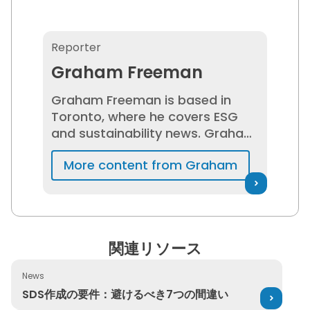
Graham Freeman
Reporter
Graham Freeman
Graham Freeman is based in
Toronto, where he covers ESG
and sustainability news. Graham
has been a content and
More content from Graham
technical writer in the
technology industry for more
than a decade. He has also
worked as a professor and
lecturer at Queen’s University,
関連リソース
the University of Toronto, and
George Brown College.
News
SDS作成の要件：避けるべき7つの間違い
SDS作成の要件：避けるべき7つの間違い