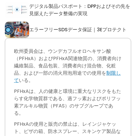
デジタル製品パスポート：DPPおよびその先を
デジタル製品パスポート：DP
見据えたデータ整備の実現
エラーフリーSDSデータ保証｜3Eプロテクト
エラーフリーSDSデータ保証｜
欧州委員会は、ウンデカフルオロヘキサン酸
（PFHxA）およびPFHxA関連物質の、消費者向け
繊維製品、食品包装、消費者向け混合物、化粧
品、および一部の消火用泡用途での使用を
制限し
て
いる。
PFHxAは、人の健康と環境に重大なリスクをもた
らす化学物質群である、過フッ素およびポリフッ
素アルキル物質（PFAS）のサブグループであ
る。
PFHxAの使用と販売の禁止は、レインジャケッ
ト、ピザの箱、防水スプレー、スキンケア製品な