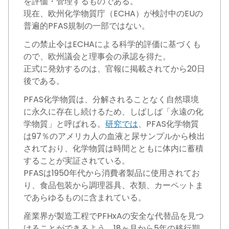
を評価・管理するものである。
現在、欧州化学物質庁（ECHA）が検討中のEUの
普遍的PFAS規制の一部ではない。
この禁止令はECHAによる科学的評価に基づくも
ので、欧州議会と理事会の承認を得た。
正式に発効するのは、官報に掲載されてから20日
後である。
PFAS化学物質は、分解されることなく自然環境
に永久に存在し続けるため、しばしば「永遠の化
学物質」と呼ばれる。
研究では
、PFAS化学物質
は97％のアメリカ人の血液と尿サンプルから検出
されており、化学物質は時間とともに体内に蓄積
することが実証されている。
PFASは1950年代から消費者製品に使用されてお
り、食品包装から調理器具、衣類、カーペットま
であらゆるものに含まれている。
産業界が製造工程でPFHxAの安全な代替品を見つ
けることができるよう、18ヶ月から5年の移行期