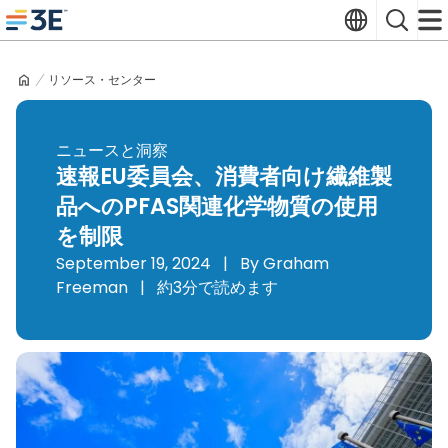
Skip
Translate
Search
to
3E home
content
リソース・センター
ニュースと洞察
速報EU委員会、消費者向け繊維製
品へのPFAS関連化学物質の使用
を制限
September 19, 2024
|
By Graham
Freeman
|
約3分で読めます