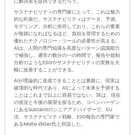
に解決策を提供できるだろう。
サステナビリティの専門家にとって、これは魅力
的な約束だ。サステナビリティはデータ、予測、
モデリング、分析に依存しており、これらの要素
が複雑になればなるほど、負担を管理するための
優れたテクノロジー・ツールの必要性が高まる。
AIは、人間の専門知識を高度なパターン認識能力
で補強し、通常の数分の一の時間で、報告や規制
分析のようなESGやサステナビリティの実務を大
幅に改善することができる。
AIが理論的に達成できることとは裏腹に、現実は
破壊的な時代であり、AIによって未来を予測する
ことはこれまで以上に容易ではない。3Eは、現在
の状況と今後の展望を探るため、コペンハーゲン
にあるSustainXのシニアアドバイザーで、EU
法、サステナビリティ戦略、ESG報告の専門家で
あるMalte Øster氏と対談した。