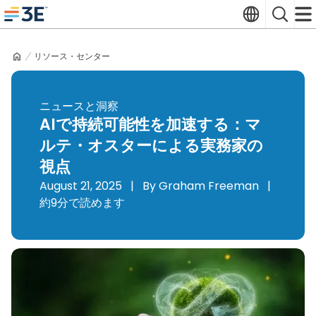
Skip
Translate
Search
to
3E home
content
リソース・センター
ニュースと洞察
AIで持続可能性を加速する：マ
ルテ・オスターによる実務家の
視点
August 21, 2025
|
By Graham Freeman
|
約9分で読めます