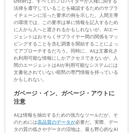
Østerは、すべてのプロバイダーが人権に関する
法律を遵守していることを確認するためのサプラ
イチェーンに沿った要求の例を示した。人間主導
の環境では、この要求は単に情報を記入するため
に人から人へと渡されるかもしれないが、AIエー
ジェントはおそらくサプライヤー間の関係をマッ
ピングすることを含む調査を開始することによっ
てアプローチするだろう。同時に、AIは文書化さ
れ利用可能な情報にしかアクセスできないが、人
間のエージェントはAIが利用可能なシステムには
文書化されていない暗黙の専門情報を持っている
かもしれない。
ガベージ・イン、ガベージ・アウトに
注意
AIは情報を抽出するための強力なツールだが、そ
のためには
高品質のデータが
必要だ。実際、デー
タの質の低さやデータの沼地は、最も野心的なAI