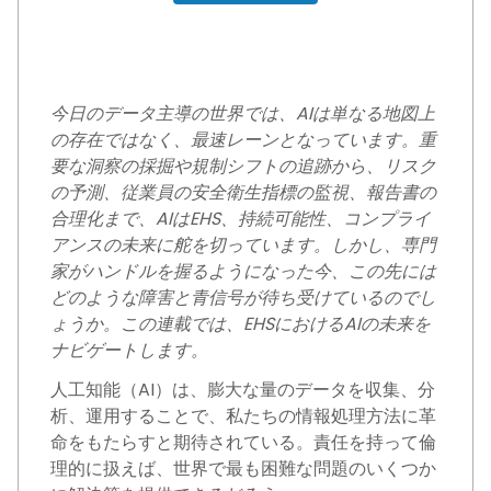
今日のデータ主導の世界では、AIは単なる地図上
の存在ではなく、最速レーンとなっています。重
要な洞察の採掘や規制シフトの追跡から、リスク
の予測、従業員の安全衛生指標の監視、報告書の
合理化まで、AIはEHS、持続可能性、コンプライ
アンスの未来に舵を切っています。しかし、専門
家がハンドルを握るようになった今、この先には
どのような障害と青信号が待ち受けているのでし
ょうか。この連載では、EHSにおけるAIの未来を
ナビゲートします。
人工知能（AI）は、膨大な量のデータを収集、分
析、運用することで、私たちの情報処理方法に革
命をもたらすと期待されている。責任を持って倫
理的に扱えば、世界で最も困難な問題のいくつか