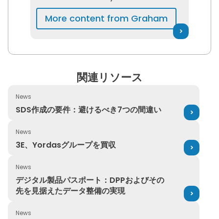
has been a content and
More content from Graham
technical writer in the
technology industry for more
than a decade. He has also
worked as a professor and
lecturer at Queen’s University,
関連リソース
the University of Toronto, and
George Brown College.
News
SDS作成の要件：避けるべき7つの間違い
SDS作成の要件：避けるべき7つの間違い
News
3E、Yordasグループを買収
3E、Yordasグループを買収
News
デジタル製品パスポート：DPPおよびその先を見据えたデ
デジタル製品パスポート：DPPおよびその
先を見据えたデータ整備の実現
News