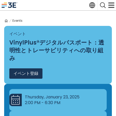
Skip
Translate
Search
to
3E home
content
Events
イベント
VinylPlus®デジタルパスポート：透
明性とトレーサビリティへの取り組
み
イベント登録
Thursday, January 23, 2025
2:00 PM - 6:30 PM