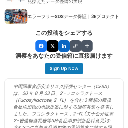
デジタル製品パスポート：DP
見据えたデータ整備の実現
エラーフリーSDSデータ保証｜3Eプロテクト
エラーフリーSDSデータ保証｜
この投稿をシェアする
+
洞察をあなたの受信箱に直接届けます
Sign Up Now
中国国家食品安全リスク評価センター（CFSA）
は、20 年 8 月 23 日、2′-フコシラクトース
（Fucosyllactose, 2′-FL） を含む 3 種類の新規
食品添加物の承認提案に対する回答募集を発表し
ました。フコシラクトース，2′-FL (关于公开征求
2′-岩藻糖基乳糖等3种食品添加剂新品种意见)を
含む3つの新規食品添加物の承認提案に対する回