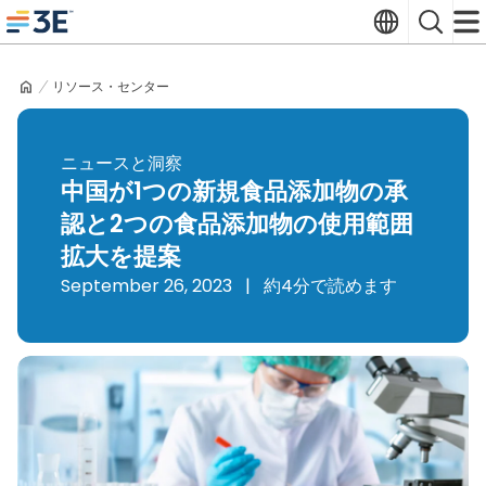
Skip
Translate
Search
to
3E home
content
リソース・センター
ニュースと洞察
中国が1つの新規食品添加物の承
認と2つの食品添加物の使用範囲
拡大を提案
September 26, 2023
|
約4分で読めます