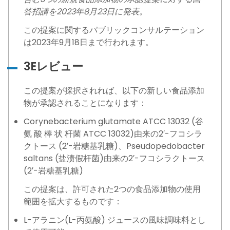
答招請を2023年8月23日に発表。
この提案に関するパブリックコンサルテーション
は2023年9月18日まで行われます。
3Eレビュー
この提案が採択されれば、以下の新しい食品添加
物が承認されることになります：
Corynebacterium glutamate ATCC 13032 (谷
氨 酸 棒 状 杆菌 ATCC 13032)由来の2′-フコシラ
クトース (2′-岩糖基乳糖)、Pseudopedobacter
saltans (盐渍假杆菌)由来の2′-フコシラクトース
(2′-岩糖基乳糖)
この提案は、許可された2つの食品添加物の使用
範囲を拡大するものです：
L-アラニン(L-丙氨酸) ジュースの風味調味料とし