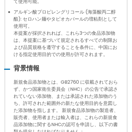
て使用可能。
アルギン酸プロピレングリコール (海藻酸丙二醇
酯): セロハン麺やタピオカパールの増粘剤として
使用可。
本提案が採択されれば、これら3つの食品添加物
は、本提案に基づいて規定されるすべての制限お
よび品質規格を遵守することを条件に、中国にお
ける指定使用目的での使用が許可されます。
背景情報
新規食品添加物とは、GB2760 に収載されておら
ず、かつ国家衛生委員会（NHC）の公告で承認さ
れていない添加物、または承認された添加物のう
ち、許可された範囲外の新たな使用目的を意図し
た添加物を指します。 新規食品添加物の製造者、
販売者、使用者または輸入者は、これらの新規食
品添加物に関するNHCの認可を申請し、以下の書
類を提出しなければなりません：