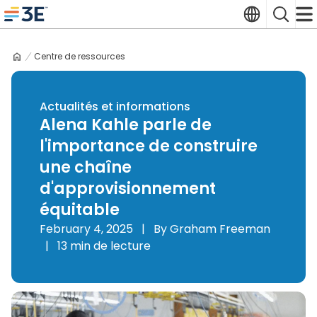
Skip
Translate
Search
to
3E home
content
Centre de ressources
Actualités et informations
Alena Kahle parle de
l'importance de construire
une chaîne
d'approvisionnement
équitable
February 4, 2025
|
By Graham Freeman
|
13 min de lecture