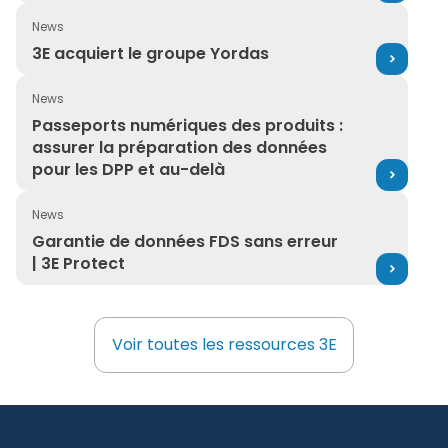
News
3E acquiert le groupe Yordas
3E acquiert le groupe Yordas
News
Passeports numériques des produits : assurer la prépa
Passeports numériques des produits :
assurer la préparation des données
pour les DPP et au-delà
News
Garantie de données FDS sans erreur | 3E Protect
Garantie de données FDS sans erreur
| 3E Protect
Voir toutes les ressources 3E
Voir toutes les ressources 3E