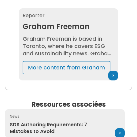
Graham Freeman
Reporter
Graham Freeman
Graham Freeman is based in
Toronto, where he covers ESG
and sustainability news. Graham
has been a content and
More content from Graham
technical writer in the
technology industry for more
than a decade. He has also
worked as a professor and
lecturer at Queen’s University,
Ressources associées
the University of Toronto, and
George Brown College.
News
SDS Authoring Requirements: 7 Mistakes to Avoid
SDS Authoring Requirements: 7
Mistakes to Avoid