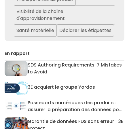
Visibilité de la chaîne
d'approvisionnement
Santé matérielle
Déclarer les étiquettes
En rapport
SDS Authoring Requirements: 7 Mistakes
SDS Authoring Requirements:
to Avoid
3E acquiert le groupe Yordas
3E acquiert le groupe Yordas
Passeports numériques des produits :
Passeports numériques des p
assurer la préparation des données pour
les DPP et au-delà
Garantie de données FDS sans erreur | 3E
Garantie de données FDS san
Protect