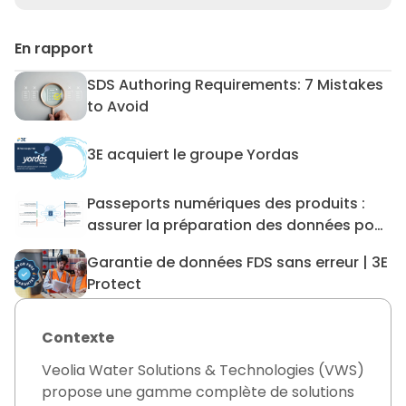
En rapport
SDS Authoring Requirements: 7 Mistakes
SDS Authoring Requirements:
to Avoid
3E acquiert le groupe Yordas
3E acquiert le groupe Yordas
Passeports numériques des produits :
Passeports numériques des p
assurer la préparation des données pour
les DPP et au-delà
Garantie de données FDS sans erreur | 3E
Garantie de données FDS san
Protect
Contexte
Veolia Water Solutions & Technologies (VWS)
propose une gamme complète de solutions