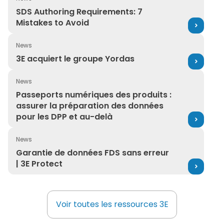
SDS Authoring Requirements: 7 Mistakes to Avoid
SDS Authoring Requirements: 7
Mistakes to Avoid
News
3E acquiert le groupe Yordas
3E acquiert le groupe Yordas
News
Passeports numériques des produits : assurer la prépa
Passeports numériques des produits :
assurer la préparation des données
pour les DPP et au-delà
News
Garantie de données FDS sans erreur | 3E Protect
Garantie de données FDS sans erreur
| 3E Protect
Voir toutes les ressources 3E
Voir toutes les ressources 3E