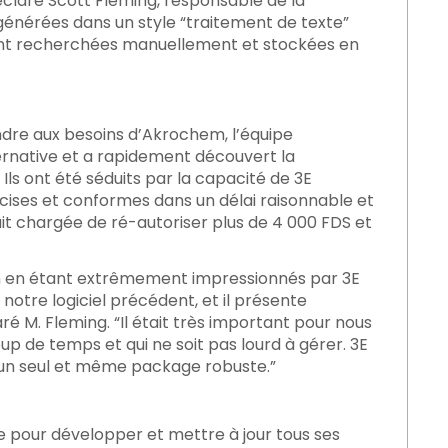
éclaré Scott Fleming, responsable de la
énérées dans un style “traitement de texte”
ient recherchées manuellement et stockées en
ndre aux besoins d’Akrochem, l’équipe
ernative et a rapidement découvert la
ls ont été séduits par la capacité de 3E
cises et conformes dans un délai raisonnable et
ait chargée de ré-autoriser plus de 4 000 FDS et
n en étant extrêmement impressionnés par 3E
notre logiciel précédent, et il présente
ré M. Fleming. “Il était très important pour nous
 de temps et qui ne soit pas lourd à gérer. 3E
un seul et même package robuste.”
e pour développer et mettre à jour tous ses