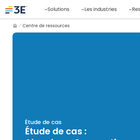
Skip
Logo
Solutions
Les industries
Re
to
content
Centre de ressources
Étude de cas
Étude de cas :