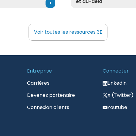
et au-delà
Voir toutes les ressources 3E
Voir toutes les ressources 3E
Entreprise
Connecter
Carrières
LinkedIn
Devenez partenaire
X (Twitter)
Connexion clients
Youtube