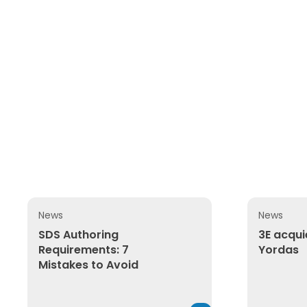
News
News
SDS Authoring Requirements: 7 Mistakes to Avoid
3E acquier
SDS Authoring
3E acqui
Requirements: 7
Yordas
Mistakes to Avoid