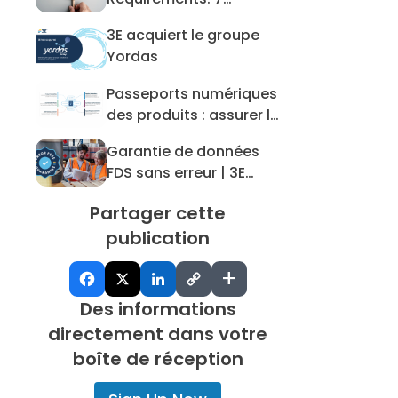
Mistakes to Avoid
3E acquiert le groupe
3E acquiert le groupe Yordas
Yordas
Passeports numériques
Passeports numériques des produit
des produits : assurer la
préparation des
Garantie de données
données pour les DPP et
Garantie de données FDS sans erre
FDS sans erreur | 3E
au-delà
Protect
Partager cette
publication
+
Des informations
directement dans votre
boîte de réception