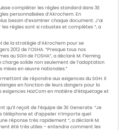
 puisse compléter les règles standard dans 3E
ègles personnalisées d’Akrochem. En
i plus besoin d’examiner chaque document. J’ai
es règles sont si robustes et complètes “, a
 de la stratégie d’Akrochem pour se
rs 2012 de l’OSHA. “Presque tous nos
mes au SGH de l’OSHA”, a déclaré M. Fleming.
 charge solide non seulement de l’adaptation
s mises en œuvre nationales.”
mettant de répondre aux exigences du SGH. Il
mélanges en fonction de leurs dangers pour la
des exigences HazCom en matière d’étiquetage et
 qu’il reçoit de l’équipe de 3E Generate. “Je
e le téléphone et d’appeler n’importe quel
ne réponse très rapidement “, a déclaré M.
ement été très utiles – entendre comment les