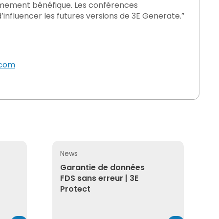
rêmement bénéfique. Les conférences
’influencer les futures versions de 3E Generate.”
.com
News
produits : assurer la préparation des données pour les D
Garantie de données FDS sans erreur | 3E P
Garantie de données
FDS sans erreur | 3E
Protect