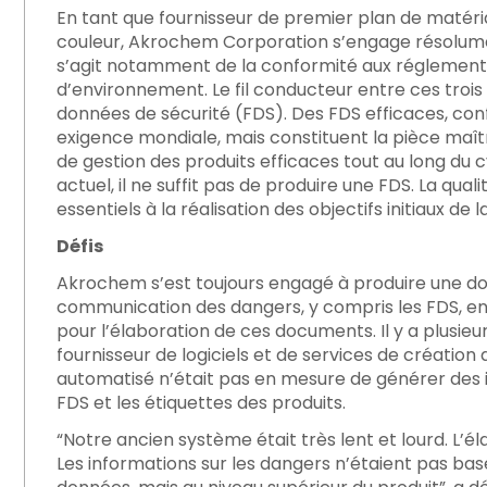
En tant que fournisseur de premier plan de maté
couleur, Akrochem Corporation s’engage résolument 
s’agit notamment de la conformité aux réglementa
d’environnement. Le fil conducteur entre ces trois 
données de sécurité (FDS). Des FDS efficaces, co
exigence mondiale, mais constituent la pièce maît
s : assurer la préparation des données pour les DPP et a
de gestion des produits efficaces tout au long du 
actuel, il ne suffit pas de produire une FDS. La qual
essentiels à la réalisation des objectifs initiaux 
ur | 3E Protect
Défis
Akrochem s’est toujours engagé à produire une doc
communication des dangers, y compris les FDS, en 
pour l’élaboration de ces documents. Il y a plusie
fournisseur de logiciels et de services de créatio
automatisé n’était pas en mesure de générer des 
FDS et les étiquettes des produits.
“Notre ancien système était très lent et lourd. L’é
Les informations sur les dangers n’étaient pas bas