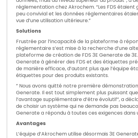
données, mais au niveau supérieur du produit”, a d
réglementation chez Akrochem. “Les FDS étaient g
peu convivial et les données réglementaires éta
vue d’une utilisation ultérieure.”
Solutions
Frustrée par l’incapacité de la plateforme à répo
réglementaire s’est mise à la recherche d’une alt
plateforme de création de FDS 3E Generate de 3E. I
Generate à générer des FDS et des étiquettes pré
de manière efficace, d’autant plus que l’équipe ét
étiquettes pour des produits existants.
” Nous avons quitté notre première démonstratio
Generate. Il est tout simplement plus puissant que 
l’avantage supplémentaire d’être évolutif”, a décla
de choisir un système qui ne demande pas beaucoup
Generate a répondu à toutes ces exigences dans 
Avantages
L’équipe d’Akrochem utilise désormais 3E Generat