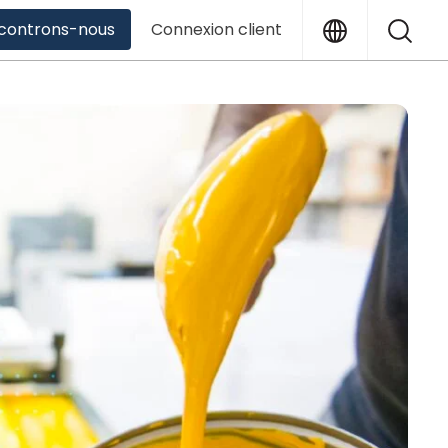
Translation
Sea
controns-nous
Connexion client