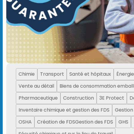
Chimie
Transport
Santé et hôpitaux
Énergie
Vente au détail
Biens de consommation emball
Pharmaceutique
Construction
3E Protect
D
Inventaire chimique et gestion des FDS
Gestion
OSHA
Création de FDSGestion des FDS
GHS
Sécurité chimique et sur le lieu de travail