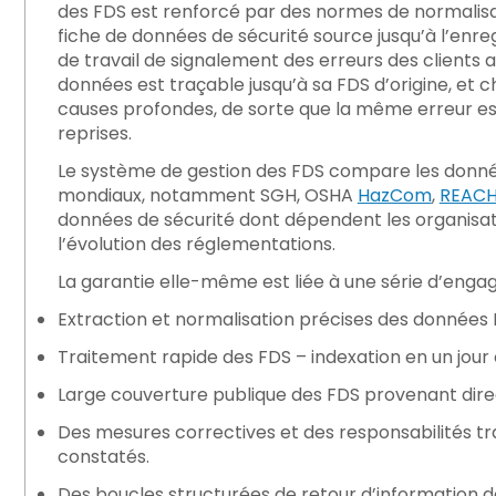
des FDS est renforcé par des normes de normalisat
fiche de données de sécurité source jusqu’à l’enre
de travail de signalement des erreurs des clients 
données est traçable jusqu’à sa FDS d’origine, et
causes profondes, de sorte que la même erreur est 
reprises.
Le
système de gestion des FDS compare les donné
mondiaux, notamment SGH, OSHA
HazCom
,
REAC
données de sécurité dont dépendent les organisati
l’évolution des réglementations.
La garantie elle-même est liée à une série d’engag
Extraction et normalisation précises des données 
Traitement rapide des FDS – indexation en un jour 
Large couverture publique des FDS provenant dire
Des mesures correctives et des responsabilités t
constatés.
Des boucles structurées de retour d’information de