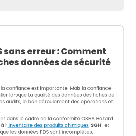
S sans erreur : Comment
fiches données de sécurité
u-delà
 la confiance est importante. Mais la confiance
lier lorsque
La qualité des données des fiches de
es audits, le bon déroulement des opérations et
CA en matière de rapports.
rit dans le cadre de la
conformité
OSHA Hazard
à l’
inventaire des
produits chimiques
,
SGH
–
et
sque les données FDS sont incomplètes,