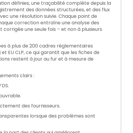
ion définies, une traçabilité complète depuis la
gistrement des données structurées, et des flux
avec une résolution suivie. Chaque point de
 chaque correction entraîne une analyse des
corrigée une seule fois – et non à plusieurs
es à plus de 200 cadres réglementaires
H
et EU CLP, ce qui garantit que les fiches de
ons restent à jour au fur et à mesure de
ements clairs :
FDS.
ouvrable.
ctement des fournisseurs.
ransparentes lorsque des problèmes sont
 la part des clients qui améliorent