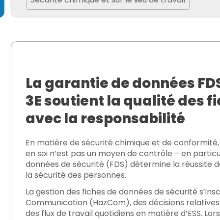
takes to Avoid
La garantie de données FD
3E soutient la qualité des 
avec la responsabilité
s : assurer la préparation des données pour les DPP et a
En matière de sécurité chimique et de conformité,
en soi n’est pas un moyen de contrôle – en particu
données de sécurité (FDS) détermine la réussite d
rises chimiques se débattent avec les exigences de la TS
la sécurité des personnes.
La gestion des fiches de données de sécurité
s’insc
Communication (HazCom)
, des
décisions relatives 
des
flux de travail
quotidiens
en matière d’ESS. Lor