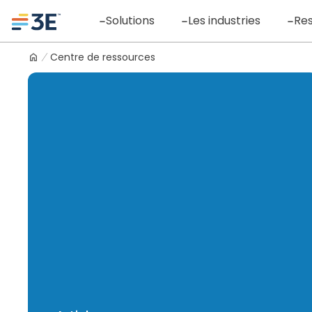
Skip
Logo
Solutions
Les industries
Re
to
content
Centre de ressources