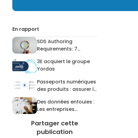
En rapport
SDS Authoring
SDS Authoring Requirements: 7 Mis
Requirements: 7
Mistakes to Avoid
3E acquiert le groupe
3E acquiert le groupe Yordas
Yordas
Passeports numériques
Passeports numériques des produit
des produits : assurer la
préparation des
Des données enfouies :
données pour les DPP et
Des données enfouies : Les entrep
Les entreprises
au-delà
chimiques se débattent
Partager cette
avec les exigences de
publication
la TSCA en matière de