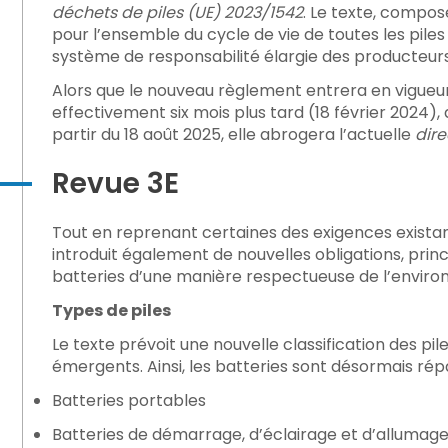
déchets de piles (UE) 2023/1542
. Le texte, compos
takes to Avoid
pour l’ensemble du cycle de vie de toutes les piles 
système de responsabilité élargie des producteurs
Alors que le nouveau règlement entrera en vigueur
effectivement six mois plus tard (18 février 2024), 
partir du 18 août 2025, elle abrogera l’actuelle
dire
s : assurer la préparation des données pour les DPP et a
Revue 3E
ur | 3E Protect
Tout en reprenant certaines des exigences existan
introduit également de nouvelles obligations, pri
batteries d’une manière respectueuse de l’envir
Types de piles
Le texte prévoit une nouvelle classification des pi
émergents. Ainsi, les batteries sont désormais répa
Batteries portables
Batteries de démarrage, d’éclairage et d’allumage 