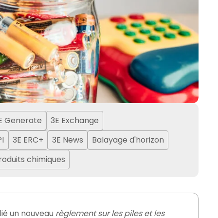
E Generate
3E Exchange
PI
3E ERC+
3E News
Balayage d'horizon
produits chimiques
ublié un nouveau
règlement sur les piles et les