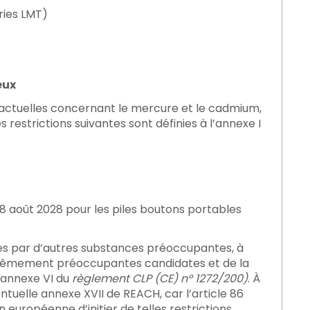
ries LMT)
eux
s actuelles concernant le mercure et le cadmium,
restrictions suivantes sont définies à l’annexe I
 18 août 2028 pour les piles boutons portables
tées par d’autres substances préoccupantes, à
xtrêmement préoccupantes candidates et de la
 (annexe VI du
règlement CLP (CE) n° 1272/200)
. À
entuelle annexe XVII de REACH, car l’article 86
européenne d’initier de telles restrictions