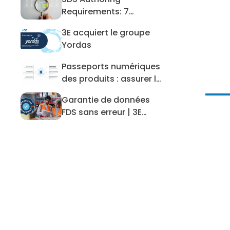
SDS Authoring Requirements: 7 Mis
Requirements: 7
Mistakes to Avoid
3E acquiert le groupe
3E acquiert le groupe Yordas
Yordas
Passeports numériques
Passeports numériques des produit
des produits : assurer la
préparation des
Garantie de données
données pour les DPP et
Garantie de données FDS sans erre
FDS sans erreur | 3E
au-delà
Protect