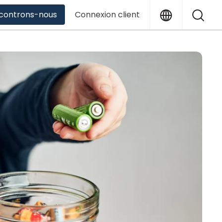
Translation
Sea
controns-nous
Connexion client