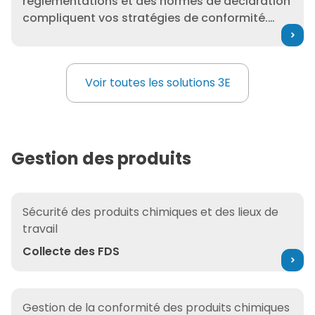
réglementations et des normes de déclaration
compliquent vos stratégies de conformité.
Accédez à un contenu réglementaire de classe
mondiale et à des informations d’experts
directement dans les flux de travail de vos
Voir toutes les solutions 3E
Voir toutes les solutions 3E
systèmes ERP, PLM et EHS.
Gestion des produits
Collecte des FDS
Sécurité des produits chimiques et des lieux de
travail
Collecte des FDS
Intégrations de partenaires
Gestion de la conformité des produits chimiques