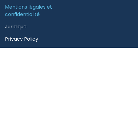
Mentions légales et
confidentialité
Juridique
Privacy Policy
Conditions d’utilisation
de 3E
Code de conduite des
Fournisseurs 3E
Politique de citation
de 3E
Se désinscrire
©2026 3E. All rights reserved. |
Sitemap