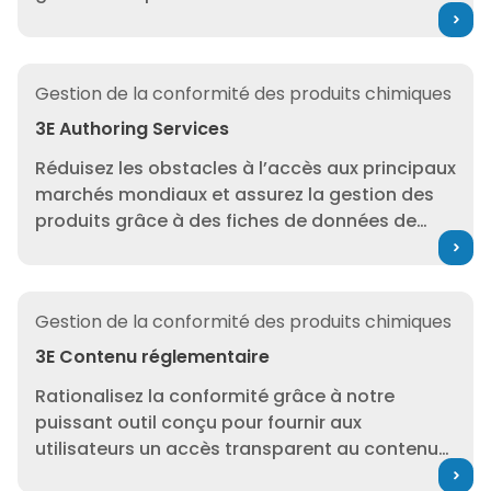
Rédiger et publier des FDS, effectuer des
évaluations du marché et des marchandises
dangereuses, avertir les Poison Centres, etc.
3E Authoring Services
Gestion de la conformité des produits chimiques
3E Authoring Services
Réduisez les obstacles à l’accès aux principaux
marchés mondiaux et assurez la gestion des
produits grâce à des fiches de données de
sécurité (FDS) conformes à l’échelle mondiale,
générées par nos experts et alimentées par un
contenu réglementaire de classe mondiale.
3E Contenu réglementaire
Gestion de la conformité des produits chimiques
3E Contenu réglementaire
Rationalisez la conformité grâce à notre
puissant outil conçu pour fournir aux
utilisateurs un accès transparent au contenu
réglementaire, y compris les données de la