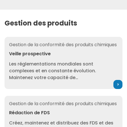
Gestion des produits
Veille prospective
Gestion de la conformité des produits chimiques
Veille prospective
Les réglementations mondiales sont
complexes et en constante évolution.
Maintenez votre capacité de
commercialisation, protégez votre marque et
répondez aux demandes des consommateurs
en restant à l’avant-garde des
Rédaction de FDS
Gestion de la conformité des produits chimiques
réglementations et des tendances
émergentes.
Rédaction de FDS
Créez, maintenez et distribuez des FDS et des