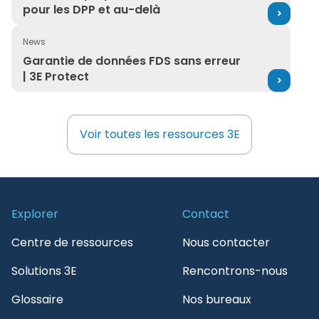
pour les DPP et au-delà
News
Garantie de données FDS sans erreur | 3E Protect
Garantie de données FDS sans erreur
| 3E Protect
Voir toutes les ressources 3E
Voir toutes les ressources 3E
Explorer
Contact
Centre de ressources
Nous contacter
Solutions 3E
Rencontrons-nous
Glossaire
Nos bureaux