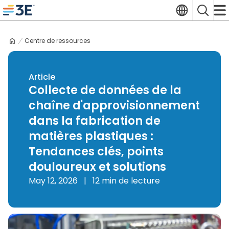
Skip
Translate
Search
to
3E home
content
Centre de ressources
Article
Collecte de données de la
chaîne d'approvisionnement
dans la fabrication de
matières plastiques :
Tendances clés, points
douloureux et solutions
May 12, 2026
|
12 min de lecture