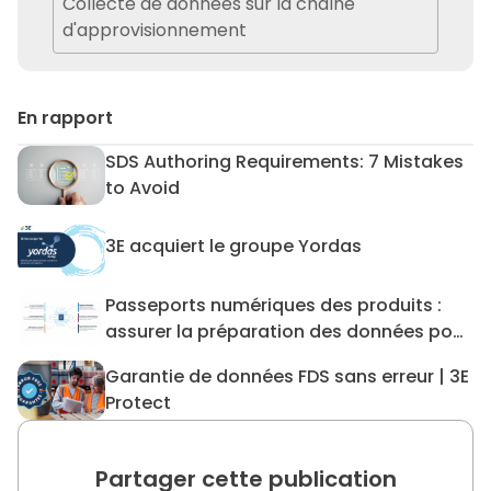
Collecte de données sur la chaîne
d'approvisionnement
En rapport
SDS Authoring Requirements: 7 Mistakes
SDS Authoring Requirements:
to Avoid
3E acquiert le groupe Yordas
3E acquiert le groupe Yordas
Passeports numériques des produits :
Passeports numériques des p
assurer la préparation des données pour
les DPP et au-delà
Garantie de données FDS sans erreur | 3E
Garantie de données FDS san
Protect
Partager cette publication