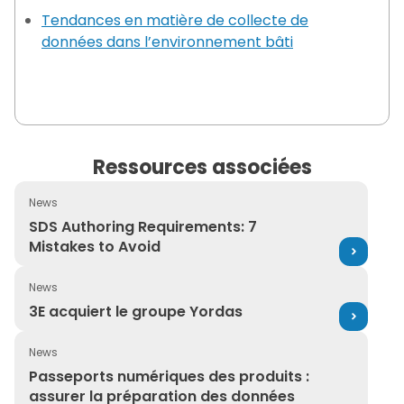
Tendances en matière de collecte de
données dans l’environnement bâti
Ressources associées
News
SDS Authoring Requirements: 7 Mistakes to Avoid
SDS Authoring Requirements: 7
Mistakes to Avoid
News
3E acquiert le groupe Yordas
3E acquiert le groupe Yordas
News
Passeports numériques des produits : assurer la prépa
Passeports numériques des produits :
assurer la préparation des données