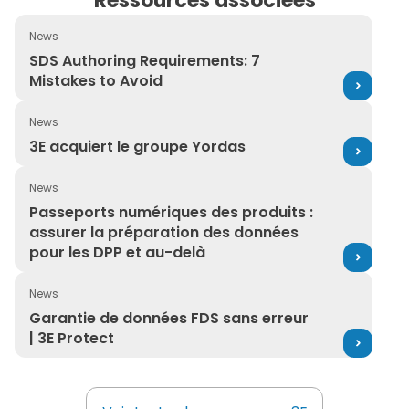
Ressources associées
News
SDS Authoring Requirements: 7 Mistakes to Avoid
SDS Authoring Requirements: 7
Mistakes to Avoid
News
3E acquiert le groupe Yordas
3E acquiert le groupe Yordas
News
Passeports numériques des produits : assurer la prépa
Passeports numériques des produits :
assurer la préparation des données
pour les DPP et au-delà
News
Garantie de données FDS sans erreur | 3E Protect
Garantie de données FDS sans erreur
| 3E Protect