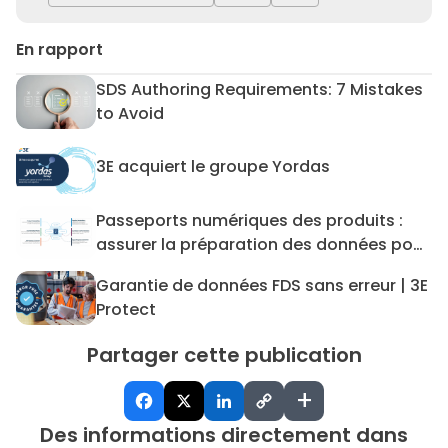
En rapport
SDS Authoring Requirements: 7 Mistakes
SDS Authoring Requirements:
to Avoid
3E acquiert le groupe Yordas
3E acquiert le groupe Yordas
Passeports numériques des produits :
Passeports numériques des p
assurer la préparation des données pour
les DPP et au-delà
Garantie de données FDS sans erreur | 3E
Garantie de données FDS san
Protect
Partager cette publication
+
Des informations directement dans