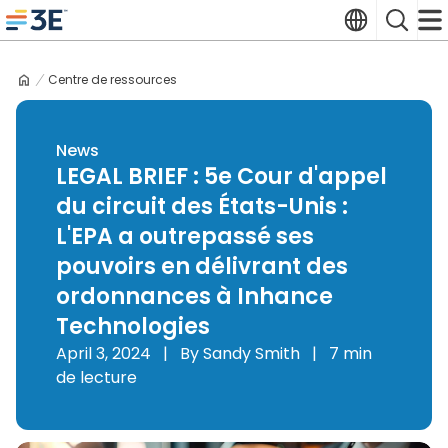
Skip
Translate
Search
to
3E home
content
Centre de ressources
News
LEGAL BRIEF : 5e Cour d'appel
du circuit des États-Unis :
L'EPA a outrepassé ses
pouvoirs en délivrant des
ordonnances à Inhance
Technologies
April 3, 2024
|
By Sandy Smith
|
7 min
de lecture