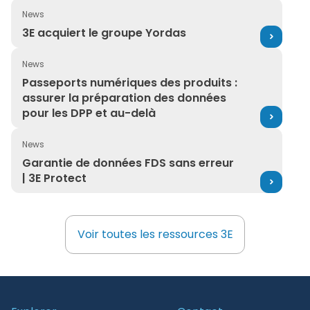
safety and risk management by
News
The Wall Street Journal, CNN, and
3E acquiert le groupe Yordas
3E acquiert le groupe Yordas
USA Today.
News
Passeports numériques des produits : assurer la prépa
Passeports numériques des produits :
assurer la préparation des données
pour les DPP et au-delà
News
Garantie de données FDS sans erreur | 3E Protect
Garantie de données FDS sans erreur
| 3E Protect
Voir toutes les ressources 3E
Voir toutes les ressources 3E