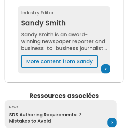
Sandy Smith
Industry Editor
Sandy Smith
Sandy Smith is an award-
winning newspaper reporter and
business-to-business journalist
who has spent 20+ years
More content from Sandy
researching and writing about
EHS, regulatory compliance, and
risk management and
networking with EHS
professionals. She is passionate
Ressources associées
about helping to build and
maintain safe workplaces and
News
promote workplace cultures
SDS Authoring Requirements: 7 Mistakes to Avoid
SDS Authoring Requirements: 7
that support EHS, and has been
Mistakes to Avoid
interviewed about workplace