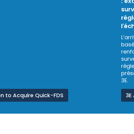
: ex
surv
rég
l'éc
L’ar
basé
renf
surv
régl
prés
3E.
on to Acquire Quick-FDS
3E