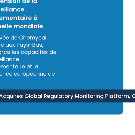
tension de la
eillance
lementaire à
helle mondiale
rivée de Chemycal,
e aux Pays-Bas,
orce les capacités de
eillance
ementaire et la
ence européenne de
 Acquires Global Regulatory Monitoring Platform,