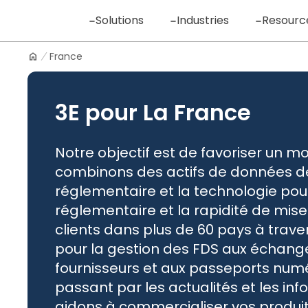
Skip
Solutions
Industries
Resourc
to
content
France
Logo
3E pour La France
Notre objectif est de favoriser un m
combinons des actifs de données de
réglementaire et la technologie pour
réglementaire et la rapidité de mise
clients dans plus de 60 pays à traver
pour la gestion des FDS aux échange
fournisseurs et aux passeports numé
passant par les actualités et les in
aidons à commercialiser vos produi