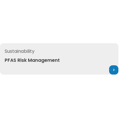
ools
PFAS Risk Management
Sustainability
PFAS Risk Management
Built for You